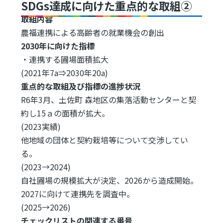
SDGs達成に向けた重点的な取組②
取組内容
農福連携による高齢者の就業機会の創出
2030年に向けた指標
・連携する圃場面積拡大
(2021年7a⇒2030年20a)
重点的な取組及び指標の進捗状況
R6年3月、土佐町 森地区の集落活動センターと契
約し15ａの面積が拡大。
(2023実績)
他地域の団体と契約栽培等について交渉してい
る。
(2023→2024)
自社圃場の規模拡大が決定、2026から造成開始。
2027に向けて連携先を調査中。
(2025→2026)
チェックリストの関連する番号