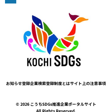
ペ
次
ー
ペ
Image
ジ
ー
送
ジ
り
お知らせ
登録企業検索
登録制度とは
サイト上の注意事項
フ
ッ
タ
© 2026 こうちSDGs推進企業ポータルサイト
ー
All Rights Reserved.