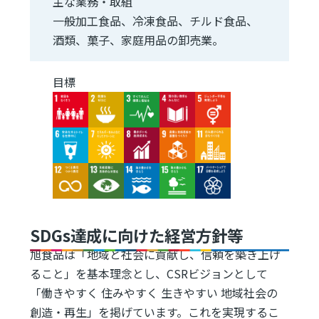
主な業務・取組
一般加工食品、冷凍食品、チルド食品、
酒類、菓子、家庭用品の卸売業。
目標
Image
Image
Image
Image
Image
Image
Image
Image
Image
Image
Image
Image
Image
Image
Image
SDGs達成に向けた経営方針等
旭食品は「地域と社会に貢献し、信頼を築き上げ
ること」を基本理念とし、CSRビジョンとして
「働きやすく 住みやすく 生きやすい 地域社会の
創造・再生」を掲げています。これを実現するこ