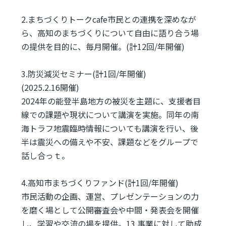
2.まちづくりトークcafe市民との連携を深めなが
ら、高知のまちづくりについて自由に語り合う場
の提供を目的に、毎月開催。(計12回/年開催)
3.防災減災セミナー(計1回/年開催)
(2025.2.16開催)
2024年の能登半島地方の被災を主題に、支援者目
線での課題や現状について講演を実施。同年の南
海トラフ地震臨時情報についても講演を行い、後
半は震災への備えや不安、課題などをグループで
話し合っｔ。
4.高知市まちづくりファンド(計1回/年開催)
市民活動の企画、運営、プレゼンテーションの力
を磨く場として公開審査会や中間・発表会を開催
し、学習や交流の場を提供。13 事業に対して助成