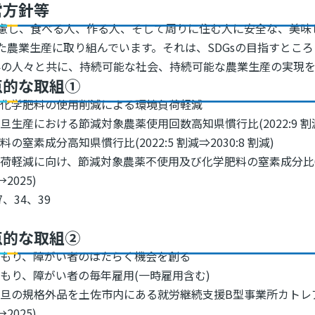
営方針等
慮し、食べる人、作る人、そして周りに住む人に安全な、美味
た農業生産に取り組んでいます。それは、SDGsの目指すとこ
世界の人々と共に、持続可能な社会、持続可能な農業生産の実現
点的な取組①
・化学肥料の使用削減による環境負荷軽減
旦生産における節減対象農薬使用回数高知県慣行比(2022:9 割減
料の窒素成分高知県慣行比(2022:5 割減⇒2030:8 割減)
荷軽減に向け、節減対象農薬不使用及び化学肥料の窒素成分比
→2025)
7、34、39
点的な取組②
こもり、障がい者のはたらく機会を創る
もり、障がい者の毎年雇用(一時雇用含む)
旦の規格外品を土佐市内にある就労継続支援B型事業所カトレア
→2025)