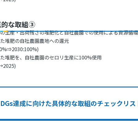
点的な取組③
物の生産・出荷残さの堆肥化と自社農園での使用による資源循
した堆肥の自社農園農地への還元
:0%⇒2030:100%)
た堆肥を、自社農園のセロリ生産に100%使用
→2025)
SDGs達成に向けた具体的な取組のチェックリス