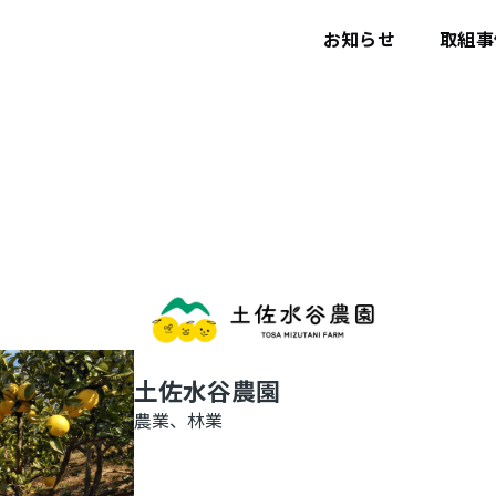
ユ
ー
お知らせ
取組事
ザ
ー
ア
カ
ウ
ン
ト
メ
ニ
ュ
ー
土佐水谷農園
農業、林業