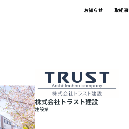
ユ
ー
お知らせ
取組事
ザ
ー
ア
カ
ウ
ン
ト
メ
ニ
ュ
ー
株式会社トラスト建設
建設業