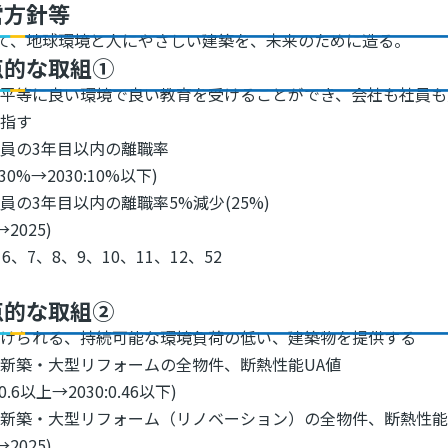
営方針等
て、地球環境と人にやさしい建築を、未来のために造る。
点的な取組①
が平等に良い環境で良い教育を受けることができ、会社も社員も
目指す
員の3年目以内の離職率
1:30%→2030:10%以下)
員の3年目以内の離職率5%減少(25%)
→2025)
6、7、8、9、10、11、12、52
点的な取組②
続けられる、持続可能な環境負荷の低い、建築物を提供する
新築・大型リフォームの全物件、断熱性能UA値
:0.6以上→2030:0.46以下)
新築・大型リフォーム（リノベーション）の全物件、断熱性能U
→2025)