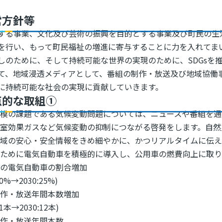
営方針等
する事業、文化及び芸術の振興を目的とする事業及び町民の生
を行い、もって町民福祉の増進に寄与することに力を入れてま
しのために、そして持続可能な世界の実現のために、SDGsを
て、地域浸透メディアとして、番組の制作・放送及び地域協働事
に持続可能な社会の実現に貢献していきます。
点的な取組①
規模の課題である気候変動問題については、ニュースや番組を通
温室効果ガスなど気候変動の抑制につながる啓発をします。自然
地域の安心・安全情報をきめ細やかに、かつリアルタイムに伝え
ために電気自動車を積極的に導入し、公用車の燃費向上に取り組み
車の電気自動車の割合増加
:0%→2030:25%)
制作・放送年間本数増加
:1本→2030:12本)
制作・放送年間本数