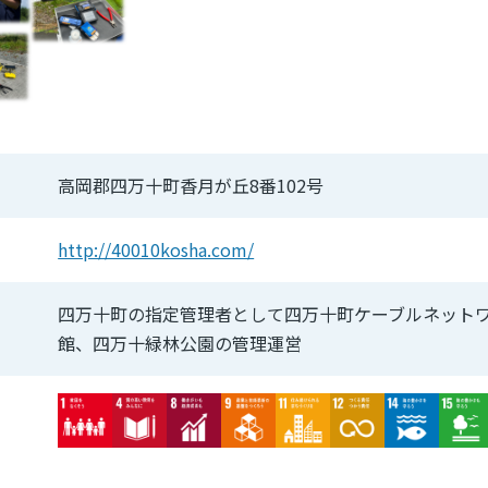
高岡郡四万十町香月が丘8番102号
http://40010kosha.com/
四万十町の指定管理者として四万十町ケーブルネット
館、四万十緑林公園の管理運営
Image
Image
Image
Image
Image
Image
Image
Imag