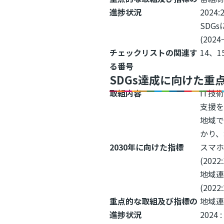
進捗状況
2024:
SDG
(2024
チェックリストの関連す
14、1
る番号
SDGs達成に向けた重
取組内容
IT技
支援
地域
かり、
2030年に向けた指標
スマ
(2022
地域
(2022
重点的な取組及び指標の
地域
進捗状況
202