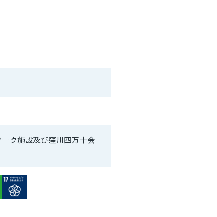
ワーク施設及び窪川四万十会
e
Image