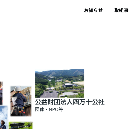
ユ
ー
お知らせ
取組事
ザ
ー
ア
カ
ウ
ン
ト
メ
ニ
ュ
ー
公益財団法人四万十公社
団体・NPO等