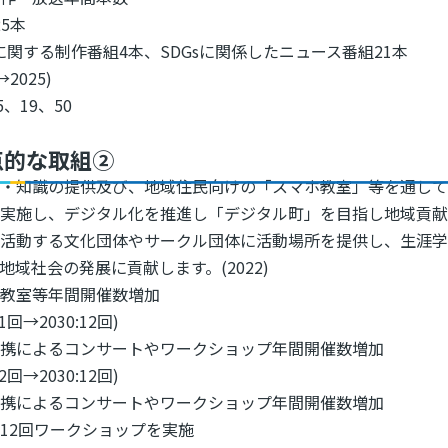
25本
sに関する制作番組4本、SDGsに関係したニュース番組21本
→2025)
5、19、50
点的な取組②
術・知識の提供及び、地域住民向けの「スマホ教室」等を通し
を実施し、デジタル化を推進し「デジタル町」を目指し地域貢献
で活動する文化団体やサークル団体に活動場所を提供し、生涯
地域社会の発展に貢献します。(2022)
ホ教室等年間開催数増加
:1回→2030:12回)
連携によるコンサートやワークショップ年間開催数増加
:2回→2030:12回)
連携によるコンサートやワークショップ年間開催数増加
4 : 12回ワークショップを実施