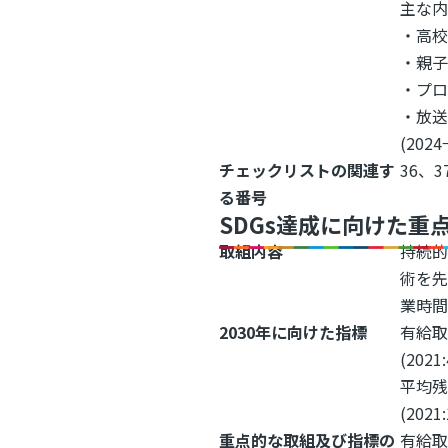
主な
・高校
・親
・プ
・放送
(2024
チェックリストの関連す
36、3
る番号
SDGs達成に向けた重
取組内容
持続的
術を
業時間
2030年に向けた指標
有給
(2021
平均
(202
重点的な取組及び指標の
有給