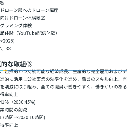
内容
ドローン部へのドローン講座
子向けドローン体験教室
ログラミング体験
局体験（YouTube配信体験）
→2025)
7、38
点的な取組③
、包摂的かつ持続可能な経済成長、生産的な完全雇用およびデ
先進的に活用し公社事業の効率化を進め、職員のスキル向上、
を削減に取り組み、全ての職員が働きやすく、働きがいのある会社
取得率向上
:41%→2030:45%)
残業時間の削減
1:17時間→2030:10時間)
取得率向上