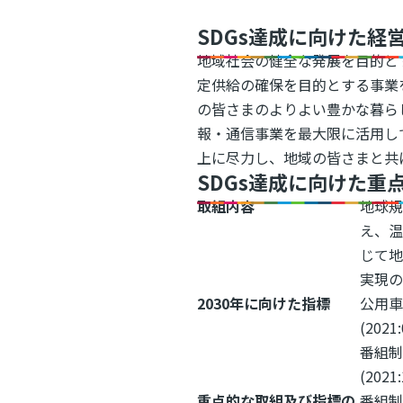
SDGs達成に向けた経
地域社会の健全な発展を目的と
定供給の確保を目的とする事業
の皆さまのよりよい豊かな暮ら
報・通信事業を最大限に活用し
上に尽力し、地域の皆さまと共
SDGs達成に向けた重
取組内容
地球
え、
じて
実現の
2030年に向けた指標
公用
(2021
番組
(2021
重点的な取組及び指標の
番組