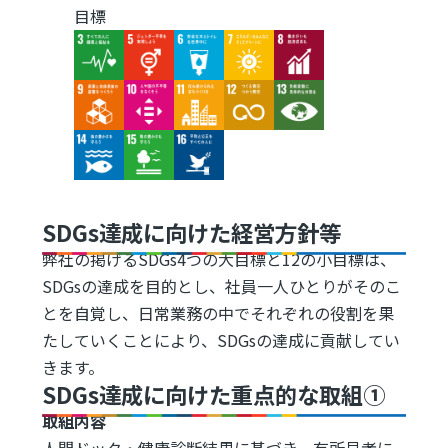
目標
Image
Image
Image
Image
Image
Image
Image
Image
Image
Image
Image
Image
Image
SDGs達成に向けた経営方針等
弊社の掲げるSDGs4つの大目標と12の小目標は、
SDGsの達成を目的とし、社員一人ひとりがそのこ
とを自覚し、日常業務の中でそれぞれの役割を果
たしていくことにより、SDGsの達成に貢献してい
きます。
SDGs達成に向けた重点的な取組①
取組内容
人間ドック・健康診断結果に基づき、有所見者に