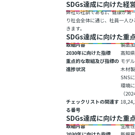
SDGs達成に向けた経
弊社の社訓である1、健康が第一
り社会全体に通じ、社員一人ひ
きます。
SDGs達成に向けた重
取組内容
製品
2030年に向けた指標
高知県
重点的な取組及び指標の
モデル
進捗状況
木材製
SNS
環境
（202
チェックリストの関連す
18,24,
る番号
SDGs達成に向けた重
取組内容
生産
2030年に向けた指標
新規