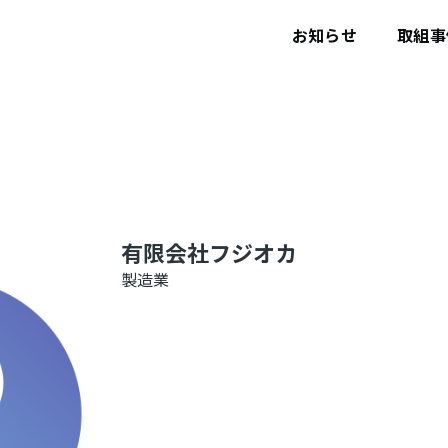
ユ
ー
お知らせ
取組事
ザ
ー
ア
カ
ウ
ン
ト
メ
ニ
ュ
ー
有限会社フジオカ
製造業