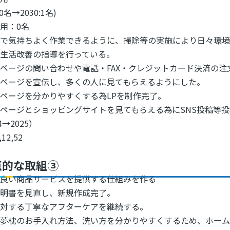
:0名→2030:1名)
用：0名
内で気持ちよく作業できるように、掃除等の実施により日々環
、生活改善の指導を行っている。
ページの問い合わせや電話・FAX・クレジットカード決済の
ムページを宣伝し、多くの人に見てもらえるようにした。
ページを分かりやすくする為LPを制作完了。
ページとショッピングサイトを見てもらえる為にSNS投稿等
4→2025）
,12,52
点的な取組③
の良い商品サービスを提供する仕組みを作る
説明書を見直し、新規作成完了。
に対する丁寧なアフターケアを継続する。
夢枕のお手入れ方法、洗い方を分かりやすくするため、ホーム