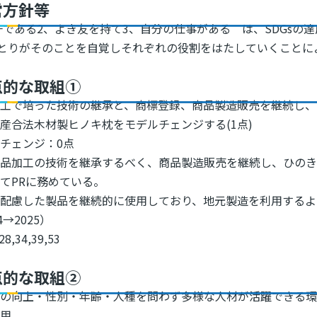
営方針等
である2、よき友を持て3、自分の仕事がある は、SDGsの
とりがそのことを自覚しそれぞれの役割をはたしていくことによ
点的な取組①
加工で培った技術の継承と、商標登録、商品製造販売を継続し、
産合法木材製ヒノキ枕をモデルチェンジする(1点)
チェンジ：0点
品加工の技術を継承するべく、商品製造販売を継続し、ひのき
にてPRに務めている。
に配慮した製品を継続的に使用しており、地元製造を利用するよ
4→2025）
28,34,39,53
点的な取組②
性の向上・性別・年齢・人種を問わず多様な人材が活躍できる
雇用