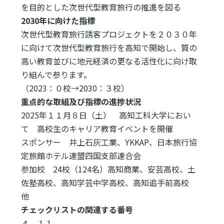
を目的とした次世代型教育旅行の推進を図る
2030年に向けた指標
次世代型教育旅行誘客プロジェクトを２０３０年
に向けて次世代型教育旅行を高知で開始し、質の
高い教育並びに地元経済の更なる活性化に向け取
り組んで参ります。
（2023：０校→2030：３校）
重点的な取組及び指標の進捗状況
2025年１１月８日（土） 高知工科大学におい
て 高校生のキャリア教育イベントを開催
スポンサー 井上石灰工業、YKKAP、日本旅行協
定旅館ホテル連盟四国支部連合会
参加校 24校（124名）高知商業、安芸高校、土
佐塾高校、高知学芸中学高校、高知追手前高校
他
チェックリストの関連する番号
４、１１