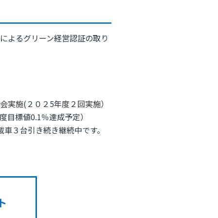
によるグリーン経営認証の取り
会実施(２０２5年度２回実施）
度目標値0.1％達成予定）
載車３台引き続き継続中です。
ト