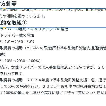
営方針等
資源に配慮した運営をしていき、地域と共に歩み、地域社会の
ため活動を進めていきます。
点的な取組①
ドライバーの雇用・キャリアアップの推進
性ドライバー数の増加
2：1名→2030：3名）
取得費の補助（MT車への限定解除/準中型免許資格支援/整備
補助）
2：10％→2030：100％）
続き、女性ドライバーの求人募集継続2024：2名ですが、２
を行ってます。
格取得費の補助 ２０２４年度は準中型免許資格支援１名、運
して50％の補助を行い、２０２５年度も準中型免許資格支援
て100％の補助をし学びや実践に繋げて行って貰いたいと思い