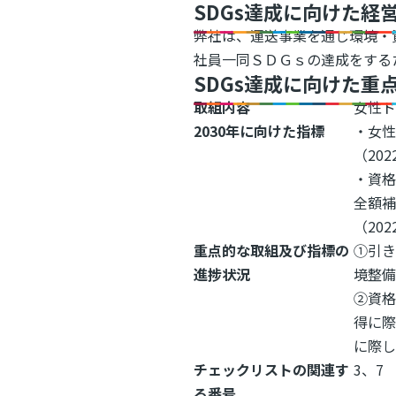
SDGs達成に向けた経
弊社は、運送事業を通じ環境・
社員一同ＳＤＧｓの達成をする
SDGs達成に向けた重
取組内容
女性
2030年に向けた指標
・女
（202
・資格
全額
（202
重点的な取組及び指標の
①引き
進捗状況
境整備
②資
得に際
に際し
チェックリストの関連す
3、7
る番号