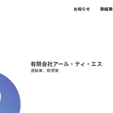
ユ
ー
お知らせ
取組事
ザ
ー
ア
カ
ウ
ン
ト
メ
ニ
ュ
ー
有限会社アール・ティ・エス
運輸業、郵便業