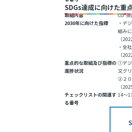
SDGs達成に向けた重
取組内容
CO²
2030年に向けた指標
・デ
組みに
（202
・全
（202
重点的な取組及び指標の
①デジ
進捗状況
又グリ
②２０
（20
チェックリストの関連す
14～1
る番号