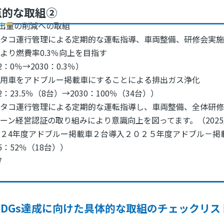
点的な取組②
排出量の削減への取組
ジタコ運行管理による定期的な運転指導、車両整備、研修会実施
より燃費率0.3％向上を目指す
2：0％→2030：0.3％）
社用車をアドブルー掲載車にすることによる排出ガス浄化
2：23.5％（8台）→2030：100％（34台））
タコ運行管理による定期的な運転指導し、車両整備、全体研修
ーン経営認証の取り組みにより意識向上を図ってます。（2025
２4年度アドブルー掲載車２台導入２０２５年度アドブル－掲
25：52％（18台））
7
SDGs達成に向けた具体的な取組のチェックリス