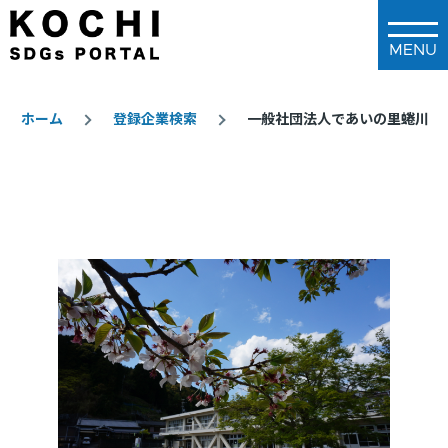
メインコンテンツに移動
ホーム
登録企業検索
一般社団法人であいの里蜷川
パ
ン
く
ず