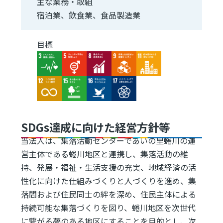
主な業務・取組
宿泊業、飲食業、食品製造業
目標
Image
Image
Image
Image
Image
Image
Image
Image
Image
SDGs達成に向けた経営方針等
当法人は、集落活動センターであいの里蜷川の運
営主体である蜷川地区と連携し、集落活動の維
持、発展・福祉・生活支援の充実、地域経済の活
性化に向けた仕組みづくりと人づくりを進め、集
落間および住民同士の絆を深め、住民主体による
持続可能な集落づくりを図り、蜷川地区を次世代
に繋がる夢のある地区にすることを目的とし、次