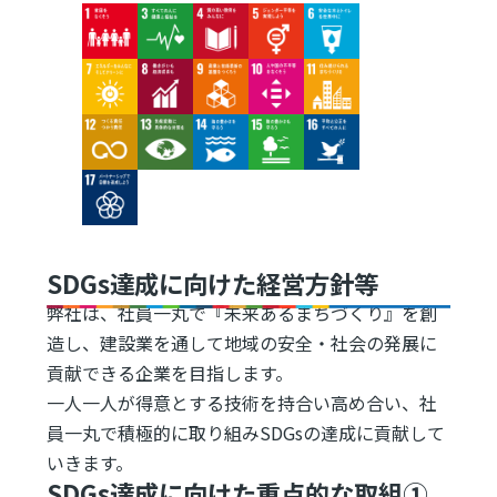
Image
Image
Image
Image
Image
Image
Image
Image
Image
Image
Image
Image
Image
Image
Image
Image
SDGs達成に向けた経営方針等
弊社は、社員一丸で『未来あるまちづくり』を創
造し、建設業を通して地域の安全・社会の発展に
貢献できる企業を目指します。
一人一人が得意とする技術を持合い高め合い、社
員一丸で積極的に取り組みSDGsの達成に貢献して
いきます。
SDGs達成に向けた重点的な取組①