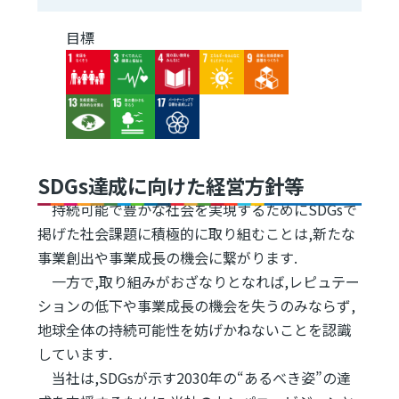
目標
Image
Image
Image
Image
Image
Image
Image
Image
SDGs達成に向けた経営方針等
持続可能で豊かな社会を実現するためにSDGsで
掲げた社会課題に積極的に取り組むことは,新たな
事業創出や事業成長の機会に繋がります.
一方で,取り組みがおざなりとなれば,レピュテー
ションの低下や事業成長の機会を失うのみならず,
地球全体の持続可能性を妨げかねないことを認識
しています.
当社は,SDGsが示す2030年の“あるべき姿”の達