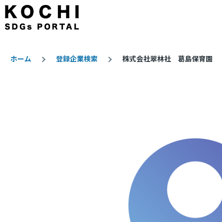
メインコンテンツに移動
ホーム
登録企業検索
株式会社翠林社 葛島保育園
パ
ン
く
ず