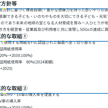
営方針等
営方針に基づく保育目標(・豊かな想像力を持った思いやりの
感謝できる子ども・いのちやものを大切にできる子ども・元気
るものであり未来の地球の宝となる人材育成を育み一人ひとりが
き方を経営者・従業員及び利用者と共に実現しSDGsの達成に
点的な取組①
で使用する用紙をFSC認証された製品へ全て切り替える
認証用紙使用率
:20%→2030:100%)
認証用紙使用率 80%(2024実績)
→2025)
点的な取組②
車のHV・EV車の導入率を促進する
EV車の導入率
:40%→2030:100%)