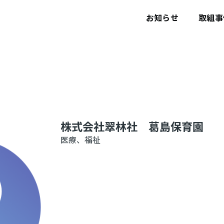
ユ
ー
お知らせ
取組事
ザ
ー
ア
カ
ウ
ン
ト
メ
ニ
ュ
ー
株式会社翠林社 葛島保育園
医療、福祉