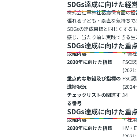
SDGs達成に向けた経
株式会社翠林社葛島保育園の経
張れる子ども・素直な気持ちで
SDGsの達成目標と同じくす
感じ、当たり前に実践できる生
SDGs達成に向けた重
取組内容
・会社
2030年に向けた指標
FSC
(2021
重点的な取組及び指標の
FSC
進捗状況
(2024
チェックリストの関連す
34
る番号
SDGs達成に向けた重
取組内容
・社用
2030年に向けた指標
HV・
(2021