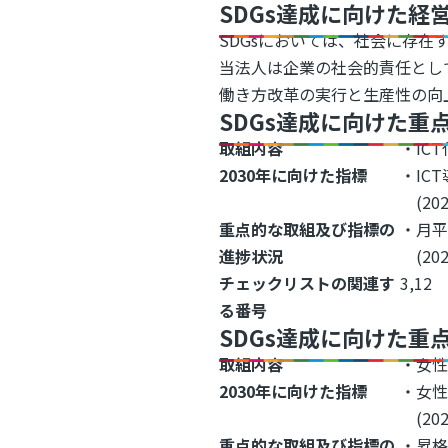
SDGs達成に向けた経
SDGsにおいては、社会に存
当法人は企業の社会的責任とし
働き方改革の実行と生産性の向
SDGs達成に向けた重
取組内容
・IC
2030年に向けた指標
・IC
(202
重点的な取組及び指標の
・月平
進捗状況
(202
チェックリストの関連す
3,12
る番号
SDGs達成に向けた重
取組内容
・女
2030年に向けた指標
・女性
(2022
重点的な取組及び指標の
・昇格