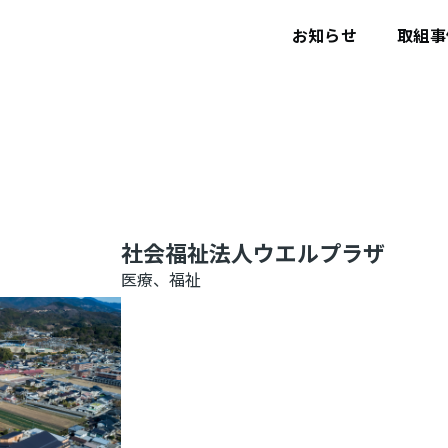
ユ
ー
お知らせ
取組事
ザ
ー
ア
カ
ウ
ン
ト
メ
ニ
ュ
ー
社会福祉法人ウエルプラザ
医療、福祉