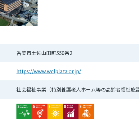
香美市土佐山田町550番2
https://www.welplaza.or.jp/
社会福祉事業（特別養護老人ホーム等の高齢者福祉施
Image
Image
Image
Image
Image