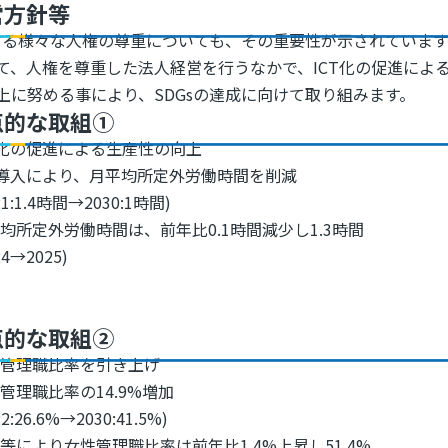
営方針等
在する様々な人権の尊重についても、その重要性が示されています
て、人権を尊重した法人経営を行うなかで、ICT化の促進によ
上に努める事により、SDGsの達成に向けて取り組みます。
点的な取組①
T化の促進による生産性の向上
T導入により、月平均所定外労働時間を削減
1:1.4時間→2030:1時間)
均所定外労働時間は、前年比0.1時間減少し1.3時間
4→2025)
点的な取組②
性管理職比率を引き上げ
管理職比率の14.9%増加
:26.6%→2030:41.5%)
等により女性管理職比率は前年比1.4%上昇し51.4%