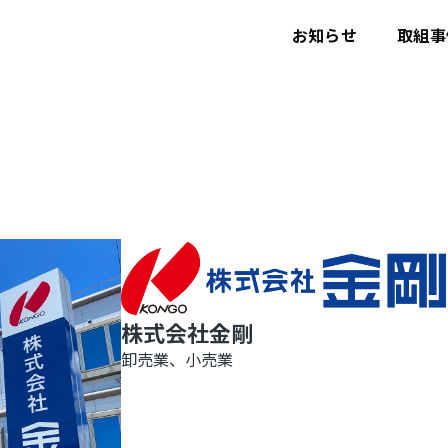
ユ
ー
お知らせ
取組事
ザ
ー
ア
カ
ウ
ン
ト
メ
ニ
ュ
ー
株式会社金剛
卸売業、小売業