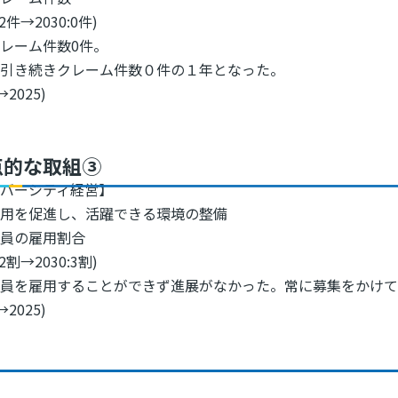
:2件→2030:0件)
レーム件数0件。
に引き続きクレーム件数０件の１年となった。
→2025)
点的な取組③
イバーシティ経営】
雇用を促進し、活躍できる環境の整備
社員の雇用割合
:2割→2030:3割)
社員を雇用することができず進展がなかった。常に募集をかけ
→2025)