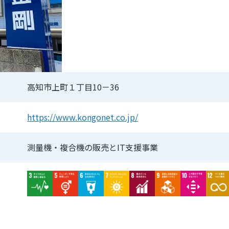
高知市上町１丁目10－36
https://www.kongonet.co.jp/
測量機・複合機の販売とIT支援事業
Image
Image
Image
Image
Image
Image
Image
Imag