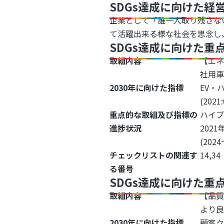
SDGs達成に向けた経
企業として「誰一人取り残さな
て活躍出来る様な社会を思念し、
SDGs達成に向けた重
取組内容
【エ
社用車
2030年に向けた指標
EV・
(202
重点的な取組及び指標の
ハイブ
進捗状況
202
(2024
チェックリストの関連す
14,34
る番号
SDGs達成に向けた重
取組内容
【品
より
2030年に向けた指標
顧客