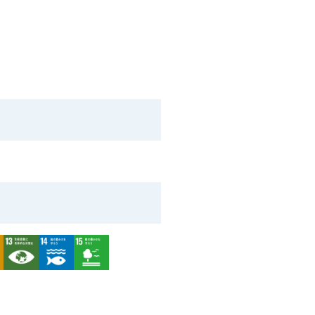
e
Image
Image
Image