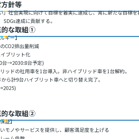
営方針等
い」社会実現に向けて目標を着実に達成し、常に新たな目標を
SDGs達成に貢献する。
点的な取組①
ネルギー】
のCO2排出量削減
ハイブリット化
1:0台→2030:8台予定)
リッドの社用車を1台導入。非ハイブリッド車を1台解約。
1年から計9台ハイブリット車へと切り替え完了。
→2025)
点的な取組②
質保証】
良いモノやサービスを提供し、顧客満足度を上げる
クレーム件数