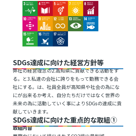
Image
Image
Image
Image
Image
Image
Image
Image
Image
Image
Image
Image
Image
SDGs達成に向けた経営方針等
弊社の経営理念の2.高知県に貢献できる活動をす
る。と3.私達の会社に誇りをもって勤務できる会
社にする。は、社員全員が高知県や社会の為にな
にが出来るか考え、自分たちだけではなく世界の
未来の為に活動していく事によりSDGsの達成に貢
献していきます。
SDGs達成に向けた重点的な取組①
取組内容
業務中において排出されるCO2排出量削減。