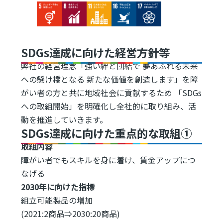
Image
Image
Image
Image
Image
SDGs達成に向けた経営方針等
弊社の経営理念「強い絆と団結で 夢あふれる未来
への懸け橋となる 新たな価値を創造します」を障
がい者の方と共に地域社会に貢献するため 「SDGs
への取組開始」を明確化し全社的に取り組み、活
動を推進していきます。
SDGs達成に向けた重点的な取組①
取組内容
障がい者でもスキルを身に着け、賃金アップにつ
なげる
2030年に向けた指標
組立可能製品の増加
(2021:2商品⇒2030:20商品)