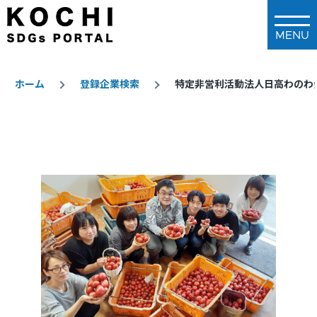
メインコンテンツに移動
ホーム
登録企業検索
特定非営利活動法人日高わのわ
パ
ン
く
ず