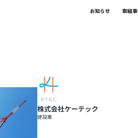
ユ
ー
お知らせ
取組事
ザ
ー
ア
カ
ウ
ン
ト
メ
ニ
ュ
ー
株式会社ケーテック
建設業