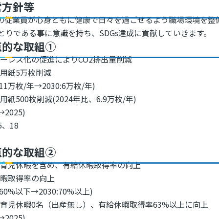
営方針等
の従業員が心身ともに健康で日々を過ごせるよう職場環境を整
とりである事に意識を持ち、SDGs達成に貢献していきます。
点的な取組①
ーレス化の促進によりCO2排出量削減
用紙5万枚削減
2:11万枚/年→2030:6万枚/年)
用紙500枚削減(2024年比、6.9万枚/年)
→2025)
5、18
点的な取組②
の育児休暇を含め、有給休暇取得率の向上
休暇取得率の向上
2:60%以下→2030:70%以上)
育児休暇0名（出産無し）、有給休暇取得率63%以上に向上
→2025)