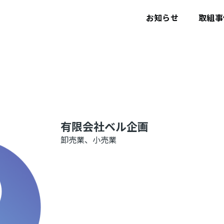
ユ
ー
お知らせ
取組事
ザ
ー
ア
カ
ウ
ン
ト
メ
ニ
ュ
ー
有限会社ベル企画
卸売業、小売業