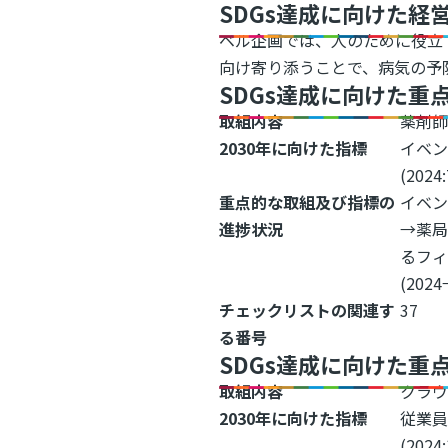
SDGs達成に向けた経
ベル企画では、人のために役立
向け寄り添うことで、病気の予
SDGs達成に向けた重
取組内容
薬剤
2030年に向けた指標
イベ
(2024
重点的な取組及び指標の
イベン
進捗状況
→薬
るフ
(2024
チェックリストの関連す
37
る番号
SDGs達成に向けた重
取組内容
クラ
2030年に向けた指標
従業員
(202