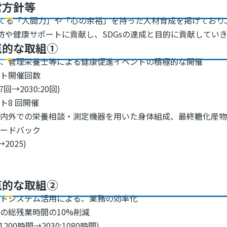
営方針等
てる「人間力」や「心の余裕」を持った人材育成を掲げており
防や健康サポートに貢献し、SDGsの達成と目的に貢献してい
点的な取組①
師、管理栄養士等による健康促進イベントの積極的な開催
ント開催回数
:7回→2030:20回)
ト8 回開催
局内外での栄養相談・測定機器を用いた身体組成、最終糖化産
ィードバック
→2025)
点的な取組②
ウドシステム活用による、業務の効率化
の総残業時間の10%削減
4:1200時間→2030:1080時間)