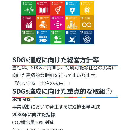
Image
Image
Image
Image
Image
Image
Image
Image
Image
Image
Image
Image
Image
Image
Image
SDGs達成に向けた経営方針等
当社は、SDGsに賛同し、持続可能な社会の実現に
向けた積極的な取組を行ってまいります。
「創り守る。土佐の未来。」
SDGs達成に向けた重点的な取組①
取組内容
事業活動において発生するCO2排出量削減
2030年に向けた指標
CO2排出量10%削減
(2022:330t→2030:301t)