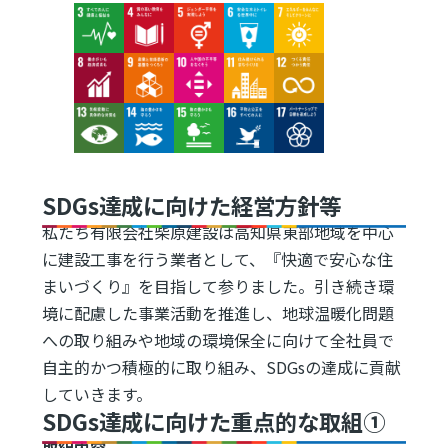
Image
Image
Image
Image
Image
Image
Image
Image
Image
Image
Image
Image
Image
Image
Image
SDGs達成に向けた経営方針等
私たち有限会社柴原建設は高知県東部地域を中心
に建設工事を行う業者として、『快適で安心な住
まいづくり』を目指して参りました。引き続き環
境に配慮した事業活動を推進し、地球温暖化問題
への取り組みや地域の環境保全に向けて全社員で
自主的かつ積極的に取り組み、SDGsの達成に貢献
していきます。
SDGs達成に向けた重点的な取組①
取組内容