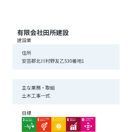
有限会社田所建設
建設業
住所
安芸郡北川村野友乙530番地1
主な業務・取組
土木工事一式
目標
Image
Image
Image
Image
Image