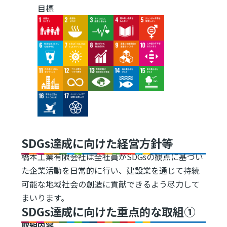
目標
Image
Image
Image
Image
Image
Image
Image
Image
Image
Image
Image
Image
Image
Image
Image
Image
Image
SDGs達成に向けた経営方針等
橋本工業有限会社は全社員がSDGsの観点に基づい
た企業活動を日常的に行い、建設業を通じて持続
可能な地域社会の創造に貢献できるよう尽力して
まいります。
SDGs達成に向けた重点的な取組①
取組内容