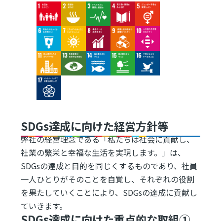
Image
Image
Image
Image
Image
Image
Image
Image
Image
Image
Image
Image
Image
Image
Image
Image
SDGs達成に向けた経営方針等
弊社の経営理念である「私たちは社会に貢献し、
社業の繁栄と幸福な生活を実現します。」は、
SDGsの達成と目的を同じくするものであり、社員
一人ひとりがそのことを自覚し、それぞれの役割
を果たしていくことにより、SDGsの達成に貢献し
ていきます。
SDGs達成に向けた重点的な取組①