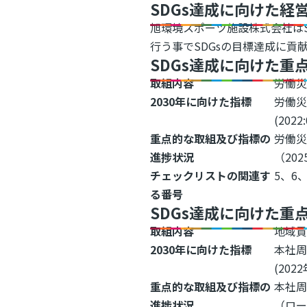
SDGs達成に向けた経
旭環境スポーツ施設株式会社は
行う事でSDGsの目標達成に貢
SDGs達成に向けた重
取組内容
労働災
2030年に向けた指標
労働災
(2022
重点的な取組及び指標の
労働災
進捗状況
（202
チェックリストの関連す
5、6、
る番号
SDGs達成に向けた重
取組内容
地域
2030年に向けた指標
本社
(202
重点的な取組及び指標の
本社周
進捗状況
（ロ