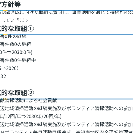
営方針等
SDGs達成に向けた取組に賛同し、事業活動を通じて持続可能
献していきます。
点的な取組①
害0件の継続
害件数0の継続
:0件⇒2030:0件)
害件数0件継続中
5→2026）
32
点的な取組②
貢献清掃活動による社会貢献
周辺地域清掃活動の継続実施及びボランティア清掃活動への参加
2年/12回/年⇒2030年/20回/年)
辺地域清掃活動の継続実施及びボランティア清掃活動への参加 
ードボランティア毎月活動目標達成、高知南地区安全運転管理者