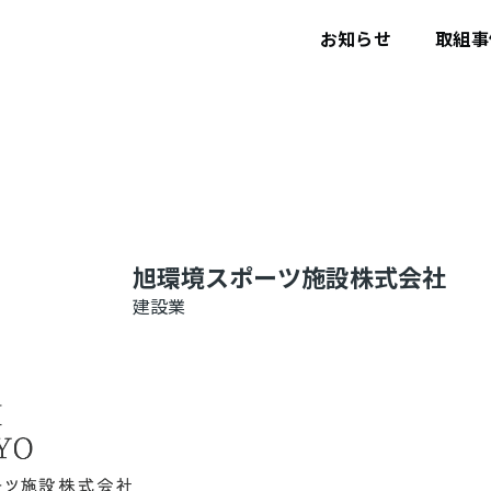
ユ
ー
お知らせ
取組事
ザ
ー
ア
カ
ウ
ン
ト
メ
ニ
ュ
ー
旭環境スポーツ施設株式会社
建設業