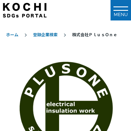
メインコンテンツに移動
ホーム
登録企業検索
株式会社ＰｌｕｓＯｎｅ
パ
ン
く
ず