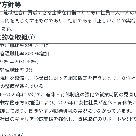
営方針等
と地域社会に貢献できる企業を目指すとともに社員一人一人の
成と目的を同じくするものであり、社訓である「正しいことの実
きます。
点的な取組①
性管理職比率の引き上げ
管理職比率の30%増加
2:0%⇒2030:30%）
管理職比率:0%
内規則を整備し、従業員に対する周知徹底を行うことで、女性社
境の整備が進んでいる。
24～2025年にかけて、産休・育休制度の強化や就業時間の見
軟な働き方の推進により、2025年に女性社員が産休・育休後
躍しており、働きやすい職場環境の実現につながっています。
性社員のキャリア形成支援を強化し、資格取得のサポートや研修
25→2026）