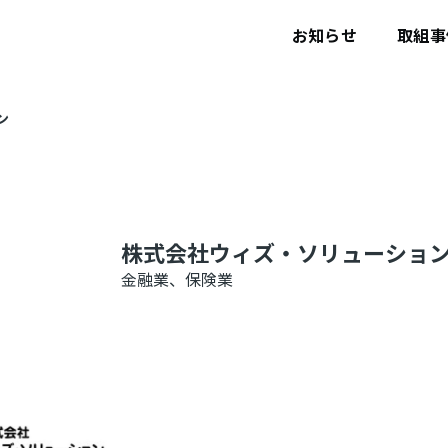
ユ
ー
お知らせ
取組事
ザ
ー
ア
カ
ウ
ン
ン
ト
メ
ニ
ュ
ー
株式会社ウィズ・ソリューショ
金融業、保険業