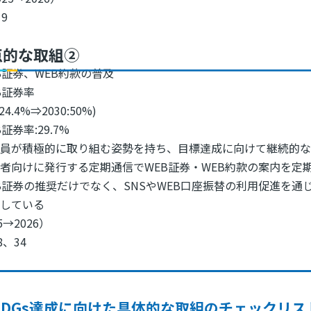
9
点的な取組②
B証券、WEB約款の普及
B証券率
:24.4%⇒2030:50%)
証券率:29.7%
社員が積極的に取り組む姿勢を持ち、目標達成に向けて継続的な
者向けに発行する定期通信でWEB証券・WEB約款の案内を定
B証券の推奨だけでなく、SNSやWEB口座振替の利用促進を
化している
5→2026）
8、34
SDGs達成に向けた具体的な取組のチェックリス