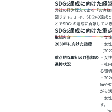
SDGs達成に向けた経
弊社の経営理念である「お客様
図ります。」は、SDGsの達
とでSDGsの達成に貢献してい
SDGs達成に向けた重
取組内容
・女
2030年に向けた指標
・女性
（202
重点的な取組及び指標の
・女性
進捗状況
・社
る環
・20
備や柔
がら活
・女
す。
（20