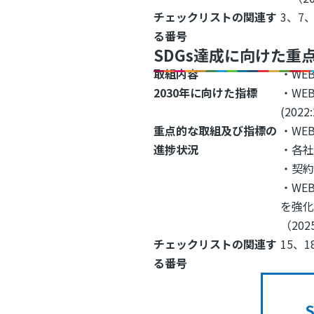
チェックリストの関連す
3、7、
る番号
SDGs達成に向けた重
取組内容
・WE
2030年に向けた指標
・WE
(2022
重点的な取組及び指標の
・WEB
進捗状況
・各
・契約
・WE
を強
（202
チェックリストの関連す
15、1
る番号