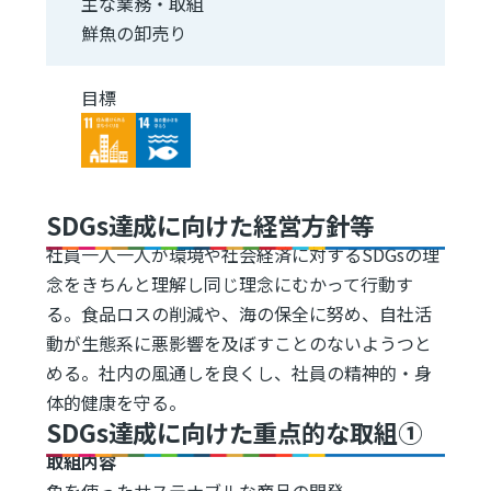
主な業務・取組
鮮魚の卸売り
目標
Image
Image
SDGs達成に向けた経営方針等
社員一人一人が環境や社会経済に対するSDGsの理
念をきちんと理解し同じ理念にむかって行動す
る。食品ロスの削減や、海の保全に努め、自社活
動が生態系に悪影響を及ぼすことのないようつと
める。社内の風通しを良くし、社員の精神的・身
体的健康を守る。
SDGs達成に向けた重点的な取組①
取組内容
魚を使ったサステナブルな商品の開発