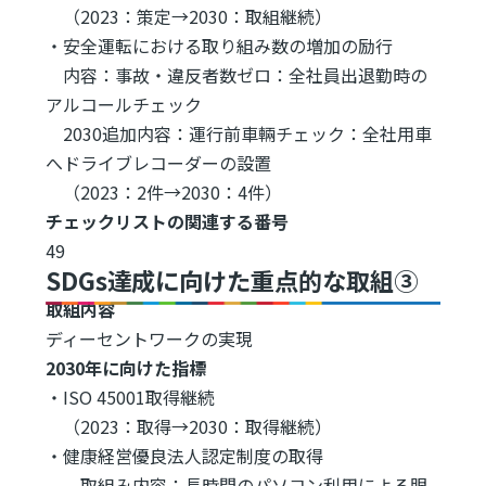
（2023：策定→2030：取組継続）
・安全運転における取り組み数の増加の励行
内容：事故・違反者数ゼロ：全社員出退勤時の
アルコールチェック
2030追加内容：運行前車輛チェック：全社用車
へドライブレコーダーの設置
（2023：2件→2030：4件）
チェックリストの関連する番号
49
SDGs達成に向けた重点的な取組③
取組内容
ディーセントワークの実現
2030年に向けた指標
・ISO 45001取得継続
（2023：取得→2030：取得継続）
・健康経営優良法人認定制度の取得
取組み内容：長時間のパソコン利用による眼