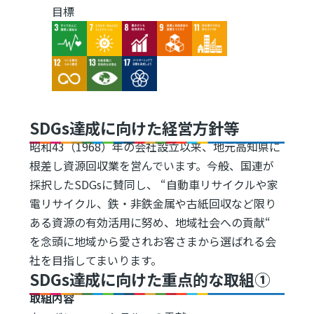
目標
Image
Image
Image
Image
Image
Image
Image
Image
SDGs達成に向けた経営方針等
昭和43（1968）年の会社設立以来、地元高知県に
根差し資源回収業を営んでいます。今般、国連が
採択したSDGsに賛同し、 “自動車リサイクルや家
電リサイクル、鉄・非鉄金属や古紙回収など限り
ある資源の有効活用に努め、地域社会への貢献“
を念頭に地域から愛されお客さまから選ばれる会
社を目指してまいります。
SDGs達成に向けた重点的な取組①
取組内容