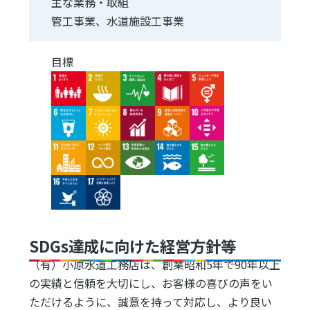
主な業務・取組
管工事業、水道施設工事業
目標
Image
Image
Image
Image
Image
Image
Image
Image
Image
Image
Image
Image
Image
Image
Image
Image
Image
SDGs達成に向けた経営方針等
（有）小原水道工務店は、創業昭和5年で90年以上
の実績と信頼を大切にし、お客様の喜びの声をい
ただけるように、誠意を持って対応し、より良い