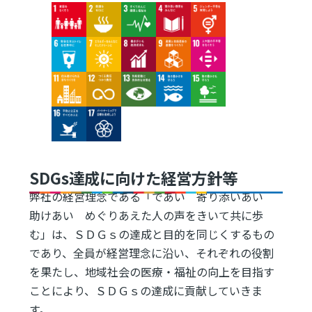
Image
Image
Image
Image
Image
Image
Image
Image
Image
Image
Image
Image
Image
Image
Image
Image
Image
SDGs達成に向けた経営方針等
弊社の経営理念である「であい 寄り添いあい
助けあい めぐりあえた人の声をきいて共に歩
む」は、ＳＤＧｓの達成と目的を同じくするもの
であり、全員が経営理念に沿い、それぞれの役割
を果たし、地域社会の医療・福祉の向上を目指す
ことにより、ＳＤＧｓの達成に貢献していきま
す。