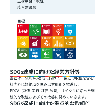
主な業務・取組
総合建設業
目標
Image
Image
Image
Image
Image
Image
Image
Image
Image
Image
Image
Image
Image
Image
Image
SDGs達成に向けた経営方針等
当社は、SDGsの達成に向けて、後述の取組を含む
社内外に好循環を生み出す取組を推進し、
PDCA（計画-実行-評価-改善）サイクルに沿った継
続的な取組およびその改善に努めていきます。
SDGs達成に向けた重点的な取組①