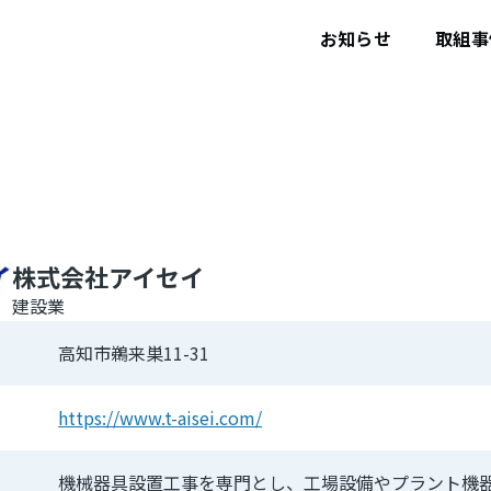
ユ
ー
お知らせ
取組事
ザ
ー
ア
カ
ウ
ン
ト
メ
ニ
ュ
ー
株式会社アイセイ
建設業
高知市鵜来巣11-31
https://www.t-aisei.com/
機械器具設置工事を専門とし、工場設備やプラント機