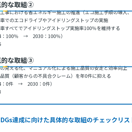
点的な取組②
置工事における省エネルギー施工の推進（エコ施工手順の導入
用車でのエコドライブやアイドリングストップの実施
車すべてでアイドリングストップ実施率100％を維持する
4：100％ → 2030：100％）
5
点的な取組③
術の見える化、マニュアル化による施工品質の安定と効率向上
品質（顧客からの不具合クレーム）を年0件に抑える
24：0件 → 2030：0件）
3
SDGs達成に向けた具体的な取組のチェックリス