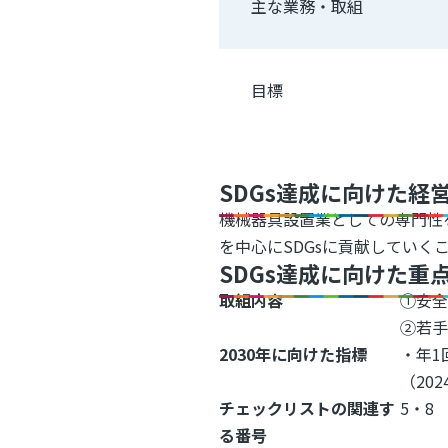
主な業務・取組
目標
SDGs達成に向けた経
機械器具設置業としての専門性
を中心にSDGsに貢献していく
SDGs達成に向けた重
取組内容
①安
②若手
2030年に向けた指標
・年1
（20
チェックリストの関連す
5・8
る番号