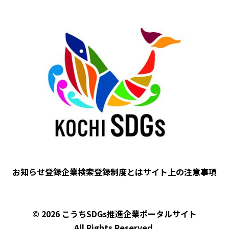
Image
お知らせ
登録企業検索
登録制度とは
サイト上の注意事項
フ
ッ
タ
© 2026 こうちSDGs推進企業ポータルサイト
ー
All Rights Reserved.