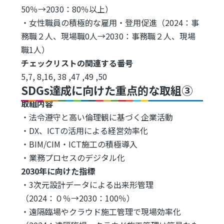
50％→2030：80％以上）
・女性職員の積極的な雇用・登用促進（2024：事
務職２人、現場職0人→2030：事務職２人、現場
職1人）
チェックリストの関連する番号
5,7, 8,16, 38 ,47 ,49 ,50
SDGs達成に向けた重点的な取組③
取組内容
・法令遵守と高い倫理観に基づく企業活動
・DX、ICTの活用による経営効率化
・BIM/CIM・ICT施工の積極導入
・業務プロセスのデジタル化
2030年に向けた指標
・3次元設計データによる出来形管理
（2024：０％→2030：100％）
・遠隔臨場やクラウド施工管理で現場効率化