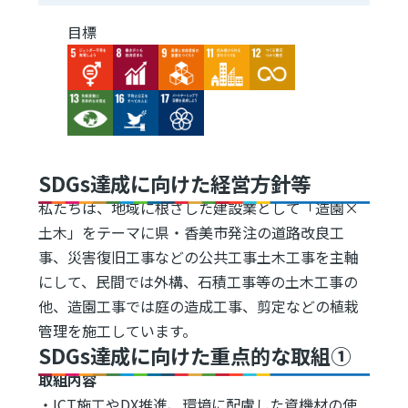
目標
Image
Image
Image
Image
Image
Image
Image
Image
SDGs達成に向けた経営方針等
私たちは、地域に根ざした建設業として「造園×
土木」をテーマに県・香美市発注の道路改良工
事、災害復旧工事などの公共工事土木工事を主軸
にして、民間では外構、石積工事等の土木工事の
他、造園工事では庭の造成工事、剪定などの植栽
管理を施工しています。
SDGs達成に向けた重点的な取組①
取組内容
・ICT施工やDX推進、環境に配慮した資機材の使