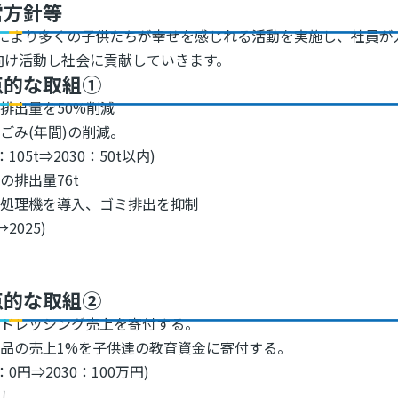
営方針等
により多くの子供たちが幸せを感じれる活動を実施し、社員が
向け活動し社会に貢献していきます。
点的な取組①
排出量を50%削減
ごみ(年間)の削減。
1：105t⇒2030：50t以内)
の排出量76t
み処理機を導入、ゴミ排出を抑制
→2025)
点的な取組②
のドレッシング売上を寄付する。
品の売上1%を子供達の教育資金に寄付する。
1：0円⇒2030：100万円)
なし