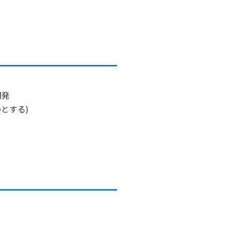
開発
とする)