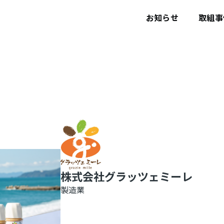
ユ
ー
お知らせ
取組事
ザ
ー
ア
カ
ウ
ン
ト
メ
ニ
ュ
ー
株式会社グラッツェミーレ
製造業