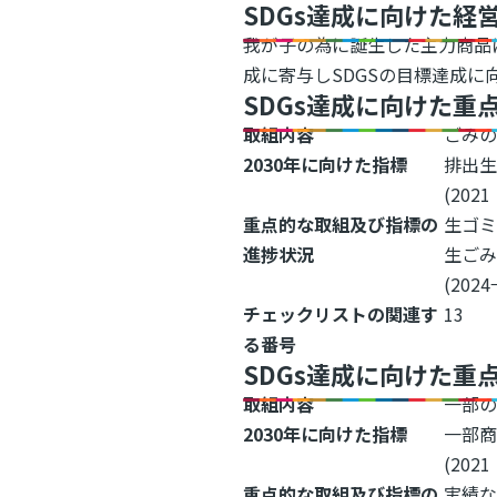
SDGs達成に向けた経
我が子の為に誕生した主力商品
成に寄与しSDGSの目標達成に
SDGs達成に向けた重
取組内容
ごみの
2030年に向けた指標
排出生
(202
重点的な取組及び指標の
生ゴミ
進捗状況
生ご
(2024
チェックリストの関連す
13
る番号
SDGs達成に向けた重
取組内容
一部
2030年に向けた指標
一部商
(202
重点的な取組及び指標の
実績