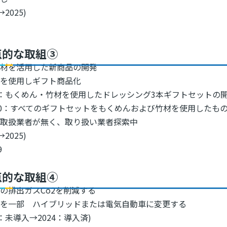
→2025)
点的な取組③
木材を活用した新商品の開発
材を使用しギフト商品化
21：もくめん・竹材を使用したドレッシング3本ギフトセットの
30：すべてのギフトセットをもくめんおよび竹材を使用したもの
に取扱業者が無く、取り扱い業者探索中
→2025)
9
点的な取組④
の排出ガスCo2を削減する
車を一部 ハイブリッドまたは電気自動車に変更する
21：未導入→2024：導入済)