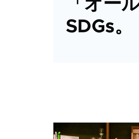
「オー
SDGs。