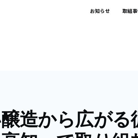
ユ
ー
お知らせ
取組事
ザ
ー
ア
カ
ウ
ン
ト
メ
ニ
ュ
ー
い醸造から広がる