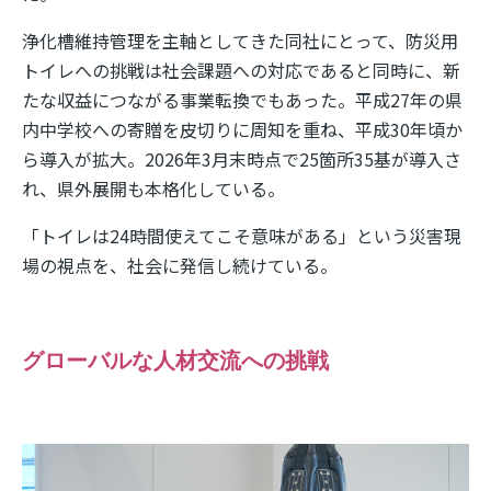
浄化槽維持管理を主軸としてきた同社にとって、防災用
トイレへの挑戦は社会課題への対応であると同時に、新
たな収益につながる事業転換でもあった。平成
27
年の県
内中学校への寄贈を皮切りに周知を重ね、平成
30
年頃か
ら導入が拡大。
2026
年
3
月末時点で
25
箇所
35
基が導入さ
れ、県外展開も本格化している。
「トイレは
24
時間使えてこそ意味がある」という災害現
場の視点を、社会に発信し続けている。
グローバルな人材交流への挑戦