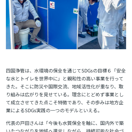
四国浄管は、水環境の保全を通じて
SDGs
の目標６「安全
な水とトイレを世界中に」と親和性の高い事業を行って
きた。そこに防災や国際交流、地域活性化が重なり、取
り組みは広がりを見せている。理念にとどめず事業とし
て成立させてきた点こそ特徴であり、その歩みは地方企
業による
SDGs
実践の一つのモデルといえる。
代表の戸田さんは「今後も水質保全を軸に、国内外で築
いたつながりを地域へ還元しながら、持続可能な社会づ