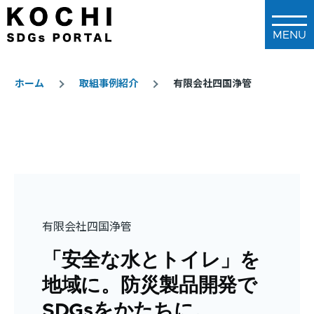
メインコンテンツに移動
ホーム
取組事例紹介
有限会社四国浄管
パ
ン
く
ず
有限会社四国浄管
「安全な水とトイレ」を
地域に。防災製品開発で
SDGsをかたちに。