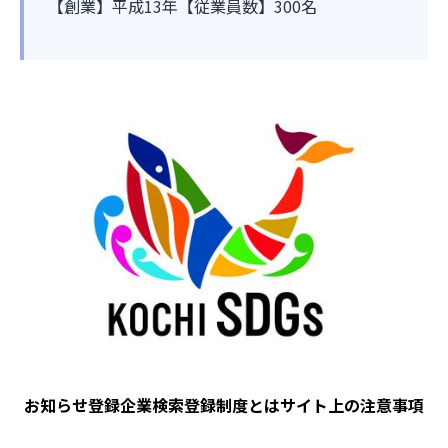
【創業】平成
13
年【従業員数】
300
名
Image
お知らせ
登録企業検索
登録制度とは
サイト上の注意事項
フ