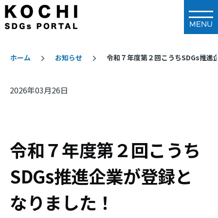
メインコンテンツに移動
ホーム
お知らせ
令和７年度第２回こうちSDGs推進
パ
2026年03月26日
ン
く
ず
令和７年度第２回こうち
SDGs推進企業が登録と
なりました！