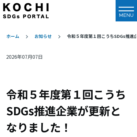
メインコンテンツに移動
ホーム
お知らせ
令和５年度第１回こうちSDGs推進
パ
2026年07月07日
ン
く
ず
令和５年度第１回こうち
SDGs推進企業が更新と
なりました！