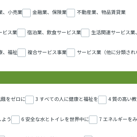
業、小売業
金融業、保険業
不動産業、物品賃貸業
ービス業
宿泊業、飲食サービス業
生活関連サービス業
療、福祉
複合サービス事業
サービス業（他に分類され
 飢餓をゼロに
3 すべての人に健康と福祉を
4 質の高い
しよう
6 安全な水とトイレを世界中に
7 エネルギーを