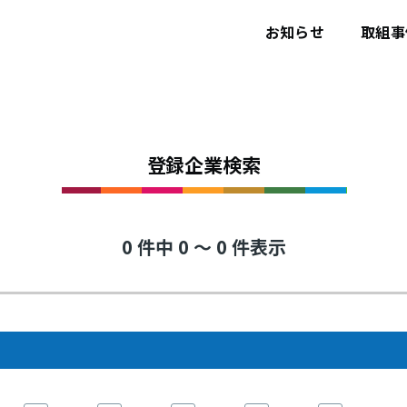
ユ
ー
お知らせ
取組事
ザ
ー
ア
カ
ウ
ン
ト
メ
登録企業検索
ニ
ュ
ー
0 件中 0 ～ 0 件表示