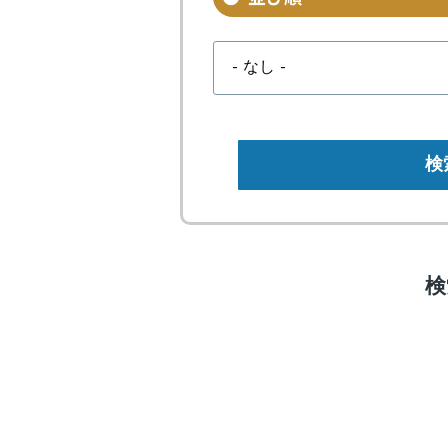
検
Image