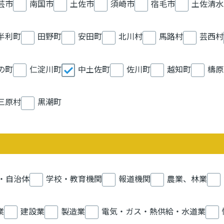
芸市
南国市
土佐市
須崎市
宿毛市
土佐清水
半利町
田野町
安田町
北川村
馬路村
芸西村
の町
仁淀川町
中土佐町
佐川町
越知町
檮原
三原村
黒潮町
・自治体
学校・教育機関
報道機関
農業、林業
業
建設業
製造業
電気・ガス・熱供給・水道業