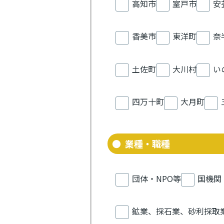
高知市
室戸市
安
香美市
東洋町
奈
土佐町
大川村
い
四万十町
大月町
業種・職種
団体・NPO等
国機関
鉱業、採石業、砂利採取