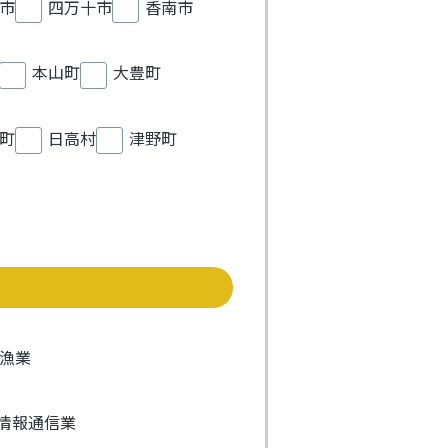
市
四万十市
香南市
本山町
大豊町
町
日高村
津野町
漁業
情報通信業