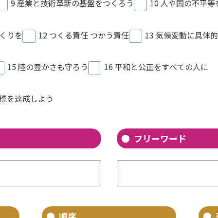
9 産業と技術革新の基盤をつくろう
10 人や国の不平
づくりを
12 つくる責任 つかう責任
13 気候変動に具体
15 陸の豊かさも守ろう
16 平和と公正をすべての人に
目標を達成しよう
フリーワード
順序