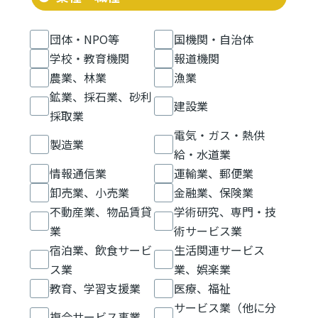
団体・NPO等
国機関・自治体
学校・教育機関
報道機関
農業、林業
漁業
鉱業、採石業、砂利
建設業
採取業
電気・ガス・熱供
製造業
給・水道業
情報通信業
運輸業、郵便業
卸売業、小売業
金融業、保険業
不動産業、物品賃貸
学術研究、専門・技
業
術サービス業
宿泊業、飲食サービ
生活関連サービス
ス業
業、娯楽業
教育、学習支援業
医療、福祉
サービス業（他に分
複合サービス事業