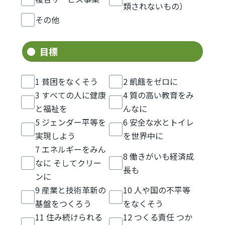
類されないもの）
その他
目標
1 貧困をなくそう
2 飢餓をゼロに
3 すべての人に健康
4 質の高い教育をみ
と福祉を
んなに
5 ジェンダー平等を
6 安全な水とトイレ
実現しよう
を世界中に
7 エネルギーをみん
8 働きがいも経済成
なに そしてクリー
長も
ンに
9 産業と技術革新の
10 人や国の不平等
基盤をつくろう
をなくそう
11 住み続けられる
12 つくる責任 つか