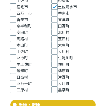
土佐市
須崎市
宿毛市
土佐清水市
四万十市
香南市
香美市
東洋町
奈半利町
田野町
安田町
北川村
馬路村
芸西村
本山町
大豊町
土佐町
大川村
いの町
仁淀川町
中土佐町
佐川町
越知町
檮原町
日高村
津野町
四万十町
大月町
三原村
黒潮町
業種・職種