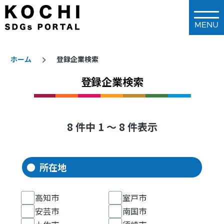
メインコンテンツに移動
ホーム
登録企業検索
登録企業検索
パ
ン
く
ず
8 件中 1 ～ 8 件表示
所在地
高知市
室戸市
安芸市
南国市