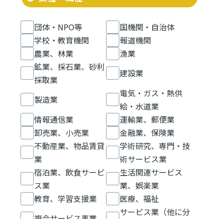
団体・NPO等
国機関・自治体
学校・教育機関
報道機関
農業、林業
漁業
鉱業、採石業、砂利
建設業
採取業
電気・ガス・熱供
製造業
給・水道業
情報通信業
運輸業、郵便業
卸売業、小売業
金融業、保険業
不動産業、物品賃貸
学術研究、専門・技
業
術サービス業
宿泊業、飲食サービ
生活関連サービス
ス業
業、娯楽業
教育、学習支援業
医療、福祉
サービス業（他に分
複合サービス事業