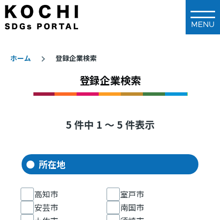
メインコンテンツに移動
ホーム
登録企業検索
登録企業検索
パ
ン
く
ず
5 件中 1 ～ 5 件表示
所在地
高知市
室戸市
安芸市
南国市