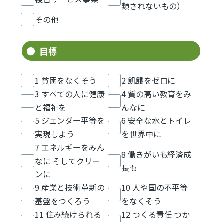
類されないもの）
その他
目標
1 貧困をなくそう
2 飢餓をゼロに
3 すべての人に健康
4 質の高い教育をみ
と福祉を
んなに
5 ジェンダー平等を
6 安全な水とトイレ
実現しよう
を世界中に
7 エネルギーをみん
8 働きがいも経済成
なに そしてクリー
長も
ンに
9 産業と技術革新の
10 人や国の不平等
基盤をつくろう
をなくそう
11 住み続けられる
12 つくる責任 つか