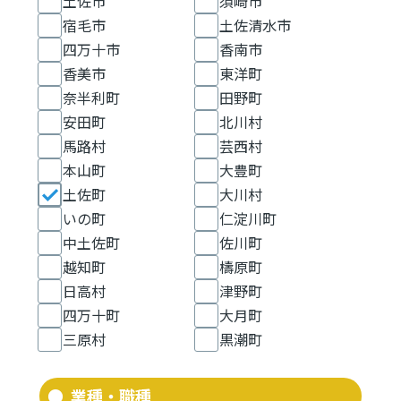
土佐市
須崎市
宿毛市
土佐清水市
四万十市
香南市
香美市
東洋町
奈半利町
田野町
安田町
北川村
馬路村
芸西村
本山町
大豊町
土佐町
大川村
いの町
仁淀川町
中土佐町
佐川町
越知町
檮原町
日高村
津野町
四万十町
大月町
三原村
黒潮町
業種・職種