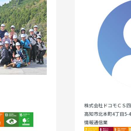
株式会社ドコモＣＳ四
高知市北本町4丁目5-4
ge
Image
Image
情報通信業
Image
Image
Image
I