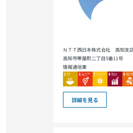
ＮＴＴ西日本株式会社 高知支
高知市帯屋町二丁目5番11号
情報通信業
Image
Image
Image
Image
Ima
詳細を見る