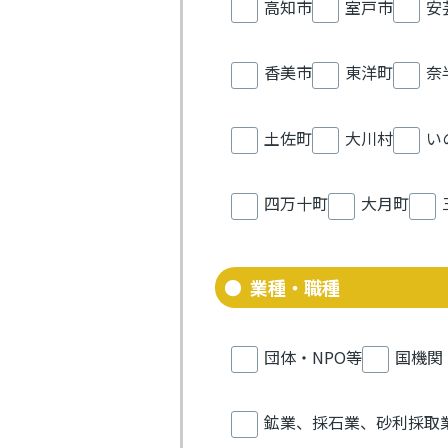
高知市
室戸市
安
香美市
東洋町
奈
土佐町
大川村
い
四万十町
大月町
業種・職種
団体・NPO等
国機関
鉱業、採石業、砂利採取