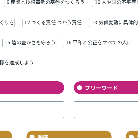
9 産業と技術革新の基盤をつくろう
10 人や国の不平
づくりを
12 つくる責任 つかう責任
13 気候変動に具体
15 陸の豊かさも守ろう
16 平和と公正をすべての人に
目標を達成しよう
フリーワード
順序