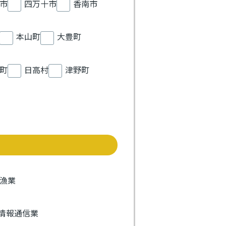
市
四万十市
香南市
本山町
大豊町
町
日高村
津野町
漁業
情報通信業