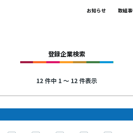
ユ
ー
お知らせ
取組事
ザ
ー
ア
カ
ウ
ン
ト
メ
登録企業検索
ニ
ュ
ー
12 件中 1 ～ 12 件表示