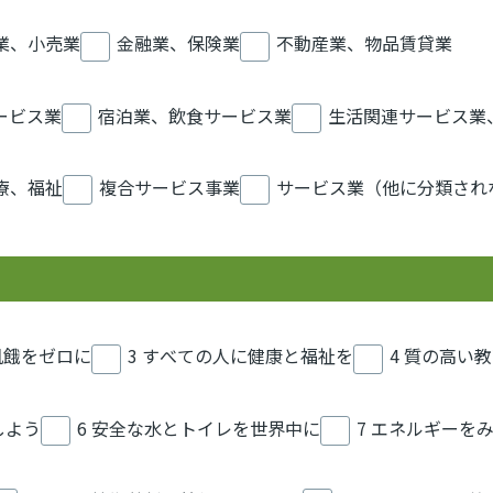
業、小売業
金融業、保険業
不動産業、物品賃貸業
ービス業
宿泊業、飲食サービス業
生活関連サービス業
療、福祉
複合サービス事業
サービス業（他に分類され
 飢餓をゼロに
3 すべての人に健康と福祉を
4 質の高い
しよう
6 安全な水とトイレを世界中に
7 エネルギーを