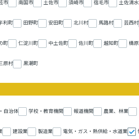
芸市
南国市
土佐市
須崎市
宿毛市
土佐清水
半利町
田野町
安田町
北川村
馬路村
芸西村
の町
仁淀川町
中土佐町
佐川町
越知町
檮原
三原村
黒潮町
・自治体
学校・教育機関
報道機関
農業、林業
業
建設業
製造業
電気・ガス・熱供給・水道業