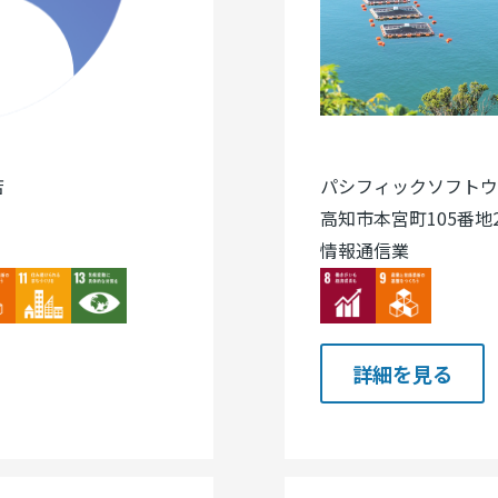
店
パシフィックソフトウ
高知市本宮町105番地2
情報通信業
ge
Image
Image
Image
Image
詳細を見る