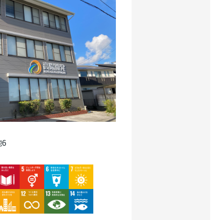
6
mage
Image
Image
Image
mage
Image
Image
Image