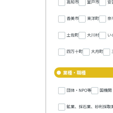
高知市
室戸市
安
香美市
東洋町
奈
土佐町
大川村
い
四万十町
大月町
業種・職種
団体・NPO等
国機関
鉱業、採石業、砂利採取