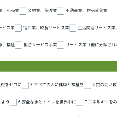
業、小売業
金融業、保険業
不動産業、物品賃貸業
ービス業
宿泊業、飲食サービス業
生活関連サービス業
療、福祉
複合サービス事業
サービス業（他に分類され
 飢餓をゼロに
3 すべての人に健康と福祉を
4 質の高い
しよう
6 安全な水とトイレを世界中に
7 エネルギーを