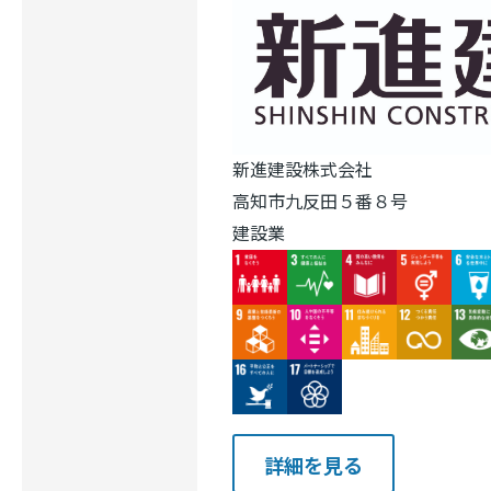
新進建設株式会社
高知市九反田５番８号
建設業
Image
Image
Image
Image
Ima
Image
Image
Image
Image
Ima
Image
Image
詳細を見る