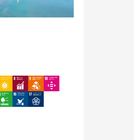
mage
Image
Image
Image
mage
Image
Image