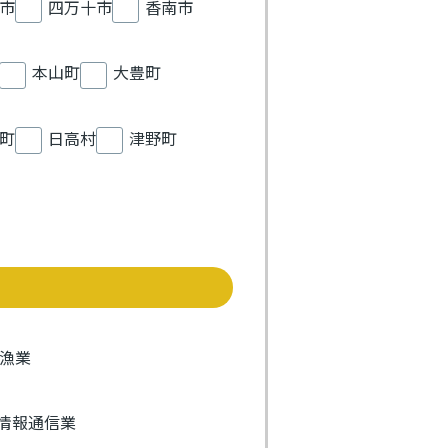
市
四万十市
香南市
本山町
大豊町
町
日高村
津野町
漁業
情報通信業