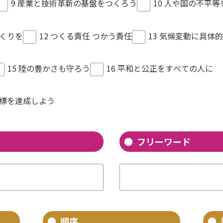
9 産業と技術革新の基盤をつくろう
10 人や国の不平
づくりを
12 つくる責任 つかう責任
13 気候変動に具体
15 陸の豊かさも守ろう
16 平和と公正をすべての人に
目標を達成しよう
フリーワード
順序