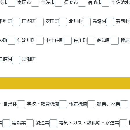
芸市
南国市
土佐市
須崎市
宿毛市
土佐清水
半利町
田野町
安田町
北川村
馬路村
芸西村
の町
仁淀川町
中土佐町
佐川町
越知町
檮原
三原村
黒潮町
・自治体
学校・教育機関
報道機関
農業、林業
業
建設業
製造業
電気・ガス・熱供給・水道業