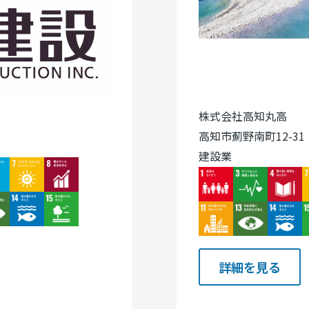
株式会社高知丸高
高知市薊野南町12-31
建設業
ge
Image
Image
Image
Image
Image
I
ge
Image
Image
Image
Image
Image
I
詳細を見る