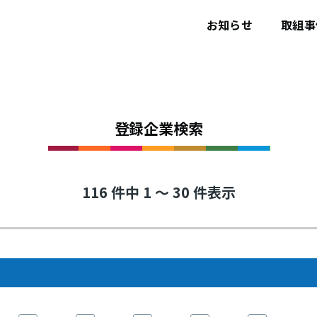
ユ
ー
お知らせ
取組事
ザ
ー
ア
カ
ウ
ン
ト
メ
登録企業検索
ニ
ュ
ー
116 件中 1 ～ 30 件表示