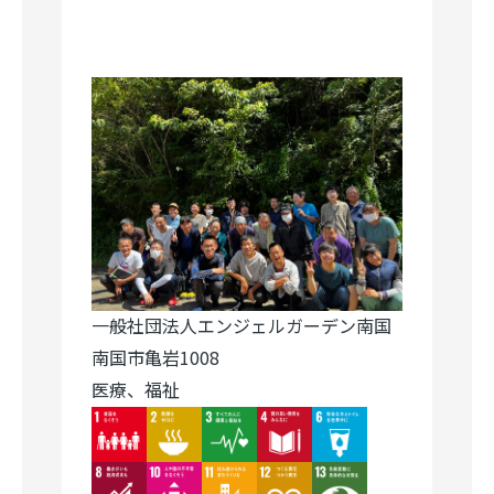
一般社団法人エンジェルガーデン南国
南国市亀岩1008
医療、福祉
Image
Image
Image
Image
Image
Image
Image
Image
Image
Image