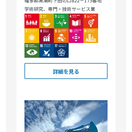
幡多郡黒潮町下田の口822－175番地
学術研究、専門・技術サービス業
Image
Image
Image
Image
Image
Image
Image
Image
Image
Image
Image
Image
Image
詳細を見る