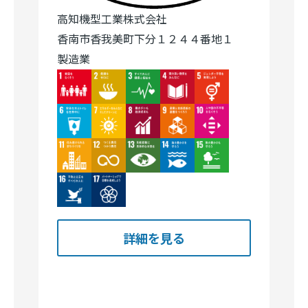
高知機型工業株式会社
香南市香我美町下分１２４４番地１
製造業
Image
Image
Image
Image
Image
Image
Image
Image
Image
Image
Image
Image
Image
Image
Image
Image
Image
詳細を見る