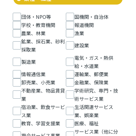
団体・NPO等
国機関・自治体
学校・教育機関
報道機関
農業、林業
漁業
鉱業、採石業、砂利
建設業
採取業
電気・ガス・熱供
製造業
給・水道業
情報通信業
運輸業、郵便業
卸売業、小売業
金融業、保険業
不動産業、物品賃貸
学術研究、専門・技
業
術サービス業
宿泊業、飲食サービ
生活関連サービス
ス業
業、娯楽業
教育、学習支援業
医療、福祉
サービス業（他に分
複合サービス事業