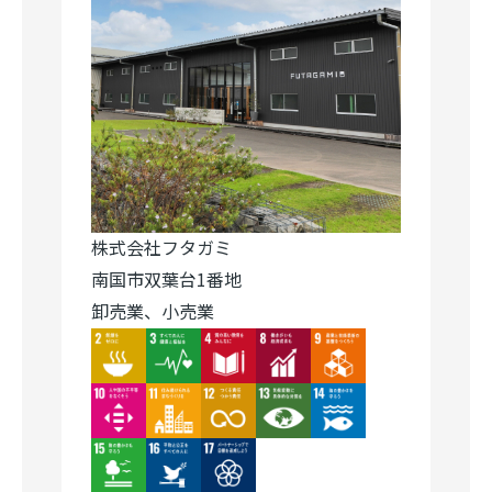
株式会社フタガミ
南国市双葉台1番地
卸売業、小売業
Image
Image
Image
Image
Image
Image
Image
Image
Image
Image
Image
Image
Image