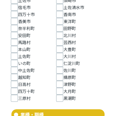
土佐市
須崎市
宿毛市
土佐清水市
四万十市
香南市
香美市
東洋町
奈半利町
田野町
安田町
北川村
馬路村
芸西村
本山町
大豊町
土佐町
大川村
いの町
仁淀川町
中土佐町
佐川町
越知町
檮原町
日高村
津野町
四万十町
大月町
三原村
黒潮町
業種・職種