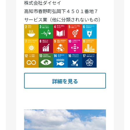
株式会社ダイセイ
高知市春野町弘岡下４５０１番地７
サービス業（他に分類されないもの）
Image
Image
Image
Image
Image
Image
Image
Image
Image
Image
Image
Image
Image
Image
Image
詳細を見る