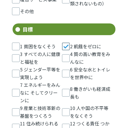
類されないもの）
その他
目標
1 貧困をなくそう
2 飢餓をゼロに
3 すべての人に健康
4 質の高い教育をみ
と福祉を
んなに
5 ジェンダー平等を
6 安全な水とトイレ
実現しよう
を世界中に
7 エネルギーをみん
8 働きがいも経済成
なに そしてクリー
長も
ンに
9 産業と技術革新の
10 人や国の不平等
基盤をつくろう
をなくそう
11 住み続けられる
12 つくる責任 つか