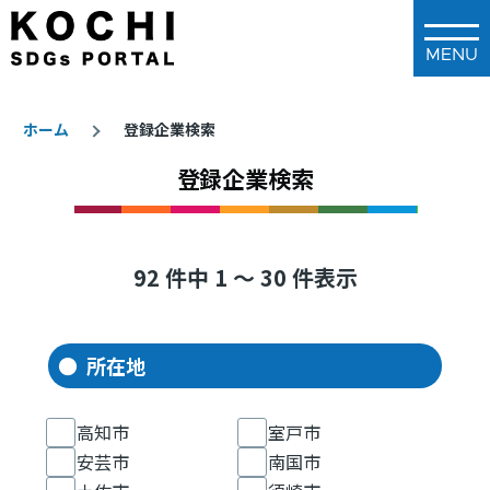
メインコンテンツに移動
ホーム
登録企業検索
登録企業検索
パ
ン
く
ず
92 件中 1 ～ 30 件表示
所在地
高知市
室戸市
安芸市
南国市