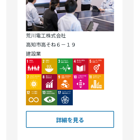
荒川電工株式会社
高知市高そね６－１９
建設業
Image
Image
Image
Image
Image
Image
Image
Image
Image
Image
Image
Image
Image
詳細を見る