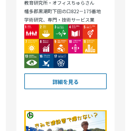
教育研究所・オフィスちゅらさん
幡多郡黒潮町下田の口822－175番地
学術研究、専門・技術サービス業
Image
Image
Image
Image
Image
Image
Image
Image
Image
Image
Image
Image
Image
詳細を見る