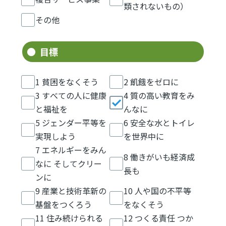
類されないもの）
その他
目標
1 貧困をなくそう
2 飢餓をゼロに
3 すべての人に健康
4 質の高い教育をみ
と福祉を
んなに
5 ジェンダー平等を
6 安全な水とトイレ
実現しよう
を世界中に
7 エネルギーをみん
8 働きがいも経済成
なに そしてクリー
長も
ンに
9 産業と技術革新の
10 人や国の不平等
基盤をつくろう
をなくそう
11 住み続けられる
12 つくる責任 つか