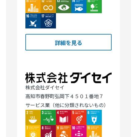
Image
Image
Image
Image
Image
Image
Image
詳細を見る
株式会社ダイセイ
高知市春野町弘岡下４５０１番地７
サービス業（他に分類されないもの）
Image
Image
Image
Image
Image
Image
Image
Image
Image
Image