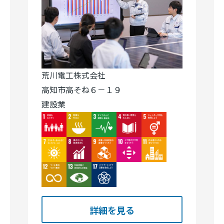
荒川電工株式会社
高知市高そね６－１９
建設業
Image
Image
Image
Image
Image
Image
Image
Image
Image
Image
Image
Image
Image
詳細を見る