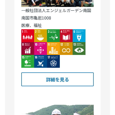
一般社団法人エンジェルガーデン南国
南国市亀岩1008
医療、福祉
Image
Image
Image
Image
Image
Image
Image
Image
Image
Image
Image
Image
Image
詳細を見る