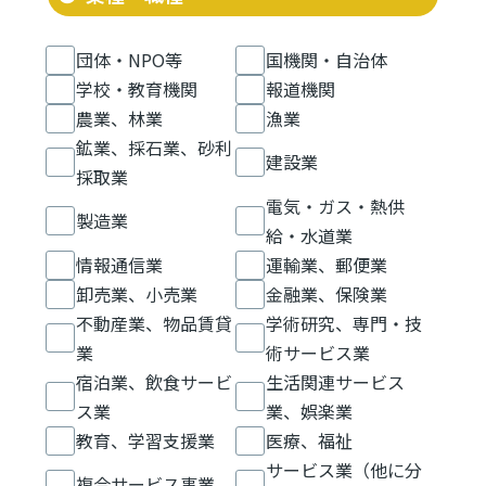
団体・NPO等
国機関・自治体
学校・教育機関
報道機関
農業、林業
漁業
鉱業、採石業、砂利
建設業
採取業
電気・ガス・熱供
製造業
給・水道業
情報通信業
運輸業、郵便業
卸売業、小売業
金融業、保険業
不動産業、物品賃貸
学術研究、専門・技
業
術サービス業
宿泊業、飲食サービ
生活関連サービス
ス業
業、娯楽業
教育、学習支援業
医療、福祉
サービス業（他に分
複合サービス事業