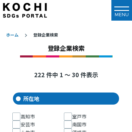
メインコンテンツに移動
ホーム
登録企業検索
登録企業検索
パ
ン
く
ず
222 件中 1 ～ 30 件表示
所在地
高知市
室戸市
安芸市
南国市