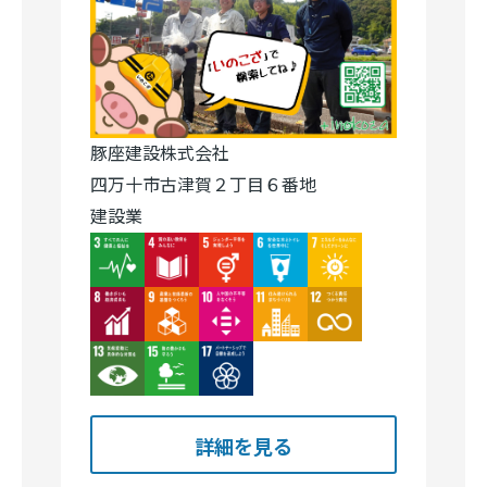
豚座建設株式会社
四万十市古津賀２丁目６番地
建設業
Image
Image
Image
Image
Image
Image
Image
Image
Image
Image
Image
Image
Image
詳細を見る