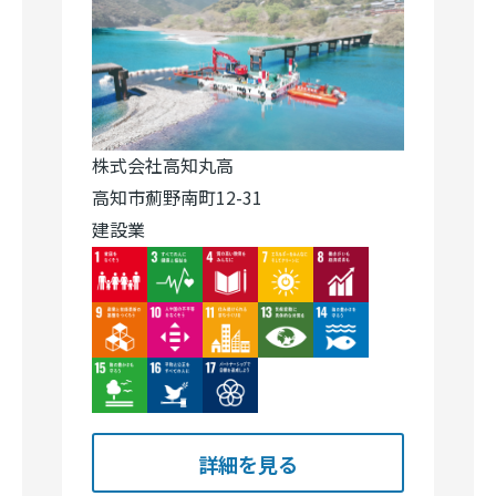
株式会社高知丸高
高知市薊野南町12-31
建設業
Image
Image
Image
Image
Image
Image
Image
Image
Image
Image
Image
Image
Image
詳細を見る