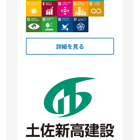
Image
Image
Image
Image
Image
Image
Image
Image
Image
詳細を見る