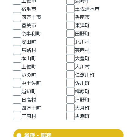
土佐市
須崎市
宿毛市
土佐清水市
四万十市
香南市
香美市
東洋町
奈半利町
田野町
安田町
北川村
馬路村
芸西村
本山町
大豊町
土佐町
大川村
いの町
仁淀川町
中土佐町
佐川町
越知町
檮原町
日高村
津野町
四万十町
大月町
三原村
黒潮町
業種・職種